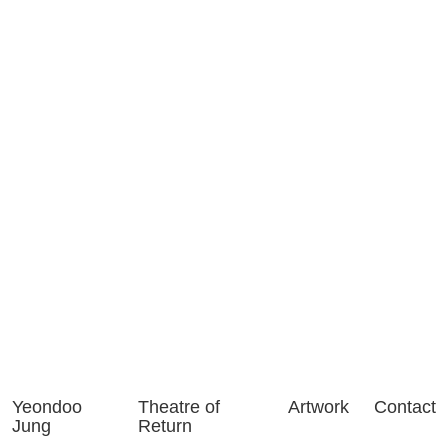
jungyeondoo@gmail.com
@momorashii
on Instagram
Yeondoo
Theatre of
Artwork
Contact
Jung
Return