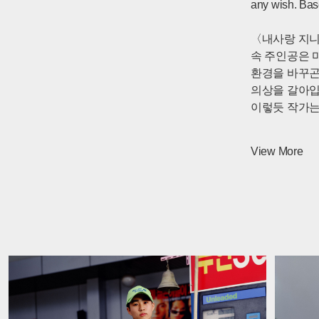
any wish. Bas
〈내사랑 지니
속 주인공은 
환경을 바꾸곤
의상을 갈아입
이렇듯 작가는
돌아다니며 사
주유소, 식당
View More
생활 방식, 
들어줄 수 있
세트를 준비했