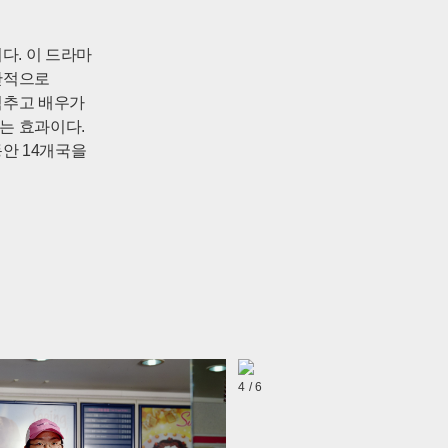
다. 이 드라마
간적으로
멈추고 배우가
는 효과이다.
동안 14개국을
 작가는 가게,
대부분 그들의
 소원을
 두 번째 사진
4 / 6