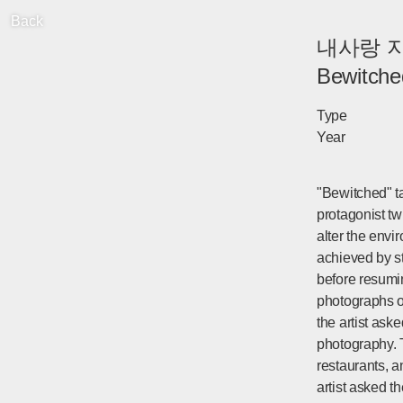
Back
내사랑 
Bewitche
Type
Year
"Bewitched" ta
protagonist tw
alter the envi
achieved by s
before resumin
photographs of
the artist as
photography. T
restaurants, a
artist asked t