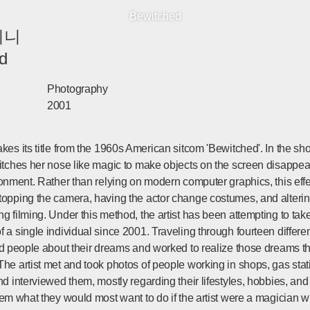
Bewitched
지니
d
Photography
2001
kes its title from the 1960s American sitcom 'Bewitched'. In the sh
itches her nose like magic to make objects on the screen disappear
ronment. Rather than relying on modern computer graphics, this eff
topping the camera, having the actor change costumes, and alterin
g filming. Under this method, the artist has been attempting to take
 a single individual since 2001. Traveling through fourteen differen
ked people about their dreams and worked to realize those dreams t
he artist met and took photos of people working in shops, gas stat
nd interviewed them, mostly regarding their lifestyles, hobbies, an
hem what they would most want to do if the artist were a magician 