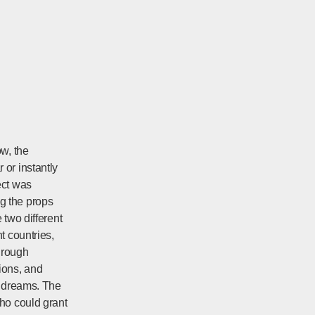
ow, the
 or instantly
ect was
g the props
 two different
t countries,
hrough
ions, and
d dreams. The
who could grant