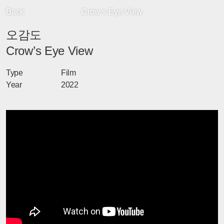
Back
Crow’s Eye View
오감도
Crow’s Eye View
Type
Film
Year
2022