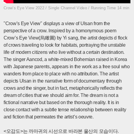
Crow’s Eye View 2022 / Single Channel Video / Running Time 14 min
"Crow’s Eye View" displays a view of Ulsan from the
perspective of a crow. Inspired by a homonymous poem
Crow’s Eye View(烏瞰圖) by Yi sang, the artist depicts d flock
of crows traveling to look for habitats, portraying the unstable
life of modern citizens who live without a certain destination.
The singer Aancod, a white-mixed Bohemian raised in Korea
with Japanese parents, appears in the work as a free soul who
wanders from place to place with no attribution. The artist
depicts Ulsan in the narrative form of documentary through
crows and the singer, but in fact, metaphorically reflects the
dream of cities that we should aim for. The dream is not a
fictional narrative but based on the thorough reality. It is in
close contact with a subtle tense relationship between reality
and fiction that permeates the artist’s oeuvre.
<오감도>는 까마귀의 시선으로 바라본 울산의 모습이다.